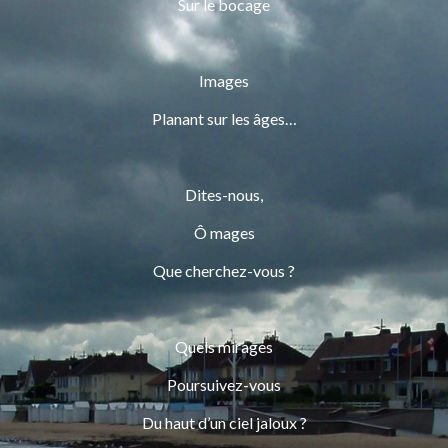
Sur le bocage
Images
Planant sur les âges…
Dites-nous,
Ô mages
Que cherchez-vous ?
Quels mirages
Poursuivez-vous
Du haut d’un ciel jaloux ?